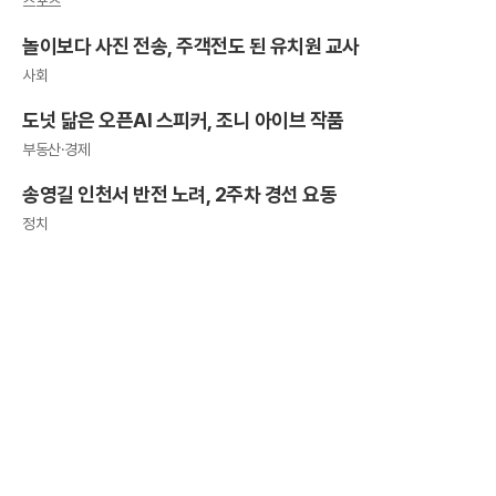
스포츠
놀이보다 사진 전송, 주객전도 된 유치원 교사
사회
도넛 닮은 오픈AI 스피커, 조니 아이브 작품
부동산·경제
송영길 인천서 반전 노려, 2주차 경선 요동
정치