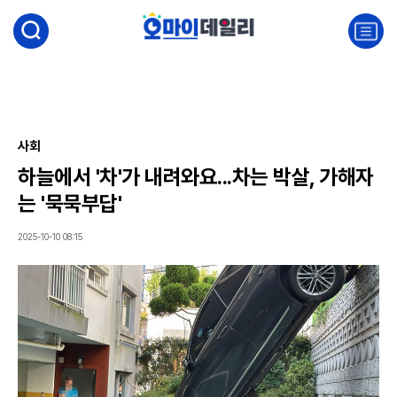
검
색
주
요
서
비
스
메
뉴
사회
펼
하늘에서 '차'가 내려와요...차는 박살, 가해자
치
기
는 '묵묵부답'
2025-10-10 08:15