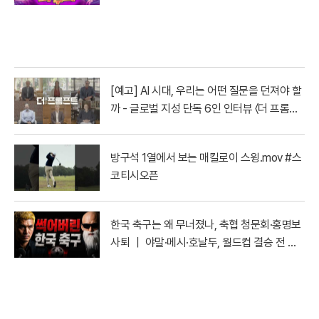
[예고] AI 시대, 우리는 어떤 질문을 던져야 할
까 - 글로벌 지성 단독 6인 인터뷰 〈더 프롬프
트〉| YTN
방구석 1열에서 보는 매킬로이 스윙.mov #스
코티시오픈
한국 축구는 왜 무너졌나, 축협 청문회·홍명보
사퇴 ｜ 야말·메시·호날두, 월드컵 결승 전 마
지막 토론