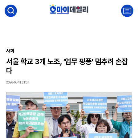
검
색
주
요
서
비
스
메
뉴
사회
펼
서울 학교 3개 노조, '업무 핑퐁' 멈추려 손잡
치
기
다
2026-06-11 21:57