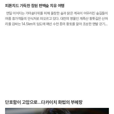
피톤치드 가득한 창원 편백숲 치유 여행
연일 이어지는 가마솥더위를 피해 울창한 숲과 맑은 계곡이 어우러진 숲길들이
여름 휴가객들의 안식처로 떠오르고 있다. 대전의 명물인 계족산 황톳길은 산허
리를 감싸는 14.5km의 임도에 매년 수천 톤의 황토를 깔아 조성한 맨발 걷기의
성지다. 발끝으로 전해지는 황토의 시원한 촉감은 체온을 낮춰줄 뿐만 아니라 혈
액
단호함이 고압으로…다카이치 화법의 부메랑