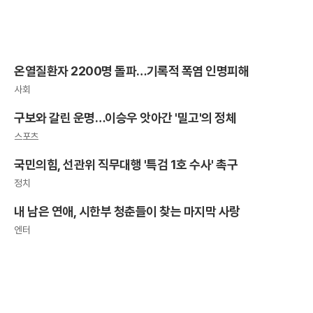
온열질환자 2200명 돌파…기록적 폭염 인명피해
사회
구보와 갈린 운명…이승우 앗아간 '밀고'의 정체
스포츠
국민의힘, 선관위 직무대행 '특검 1호 수사' 촉구
정치
내 남은 연애, 시한부 청춘들이 찾는 마지막 사랑
엔터