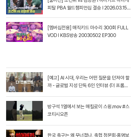
[풀버전] 조건휘 vs 김영원 I 하나카드 하나캐
피탈 PBA 월드챔피언십 결승 I 2026.03.15
방송
[멤버십전용] 매직키드 마수리 300회 FULL
VOD l KBS방송 20030502 EP300
[예고] AI 시대, 우리는 어떤 질문을 던져야 할
까 - 글로벌 지성 단독 6인 인터뷰 〈더 프롬프
트〉| YTN
방구석 1열에서 보는 매킬로이 스윙.mov #스
코티시오픈
한국 축구는 왜 무너졌나, 축협 청문회·홍명보