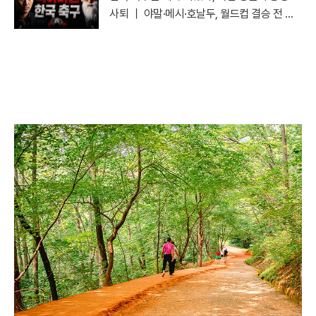
사퇴 ｜ 야말·메시·호날두, 월드컵 결승 전 마
지막 토론