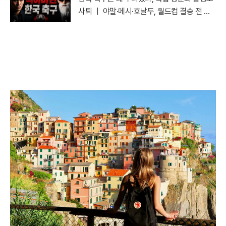
사퇴 ｜ 야말·메시·호날두, 월드컵 결승 전 마
지막 토론