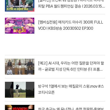
[풀버전] 조건휘 vs 김영원 I 하나카드 하나캐
피탈 PBA 월드챔피언십 결승 I 2026.03.15
방송
[멤버십전용] 매직키드 마수리 300회 FULL
VOD l KBS방송 20030502 EP300
[예고] AI 시대, 우리는 어떤 질문을 던져야 할
까 - 글로벌 지성 단독 6인 인터뷰 〈더 프롬프
트〉| YTN
방구석 1열에서 보는 매킬로이 스윙.mov #스
코티시오픈
한국 축구는 왜 무너졌나, 축협 청문회·홍명보