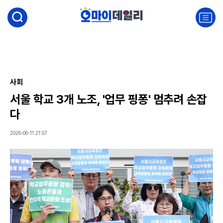
검
색
주
요
서
비
스
메
뉴
사회
펼
서울 학교 3개 노조, '업무 핑퐁' 멈추려 손잡
치
기
다
2026-06-11 21:57