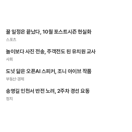
꿀 일정은 끝났다, 10월 포스트시즌 현실화
스포츠
놀이보다 사진 전송, 주객전도 된 유치원 교사
사회
도넛 닮은 오픈AI 스피커, 조니 아이브 작품
부동산·경제
송영길 인천서 반전 노려, 2주차 경선 요동
정치