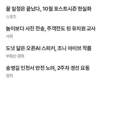
꿀 일정은 끝났다, 10월 포스트시즌 현실화
스포츠
놀이보다 사진 전송, 주객전도 된 유치원 교사
사회
도넛 닮은 오픈AI 스피커, 조니 아이브 작품
부동산·경제
송영길 인천서 반전 노려, 2주차 경선 요동
정치