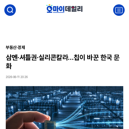
검
색
주
요
서
비
스
메
뉴
부동산·경제
펼
삼멘·셔틀권·실리콘칼라…칩이 바꾼 한국 문
치
기
화
2026-06-11 20:26