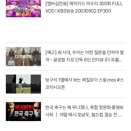
[멤버십전용] 매직키드 마수리 300회 FULL
VOD l KBS방송 20030502 EP300
[예고] AI 시대, 우리는 어떤 질문을 던져야 할
까 - 글로벌 지성 단독 6인 인터뷰 〈더 프롬프
트〉| YTN
방구석 1열에서 보는 매킬로이 스윙.mov #스
코티시오픈
한국 축구는 왜 무너졌나, 축협 청문회·홍명보
사퇴 ｜ 야말·메시·호날두, 월드컵 결승 전 마
지막 토론