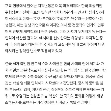
교육 현장에서 일어난 지각변동은 더욱 파격적이다. 한국 최상위권
수험생들의 진학 목표를 뜻하던 '의치한약수'라는 견고한 성에 SK하
이닉스를 의미하는 '하'가 추가되어 '하의치한약수'라는 신조어가 탄
생했다. 이는 평생 직업으로 여겨지던 의사 등 전문직의 인기와 견주
어도 반도체 계약학과나 관련 전공의 미래 가치가 뒤처지지 않는다는
인식이 확산된 결과다. AI 시대를 선도한다는 유망성과 파격적인 장
학금, 취업 보장 혜택은 한국 사회의 고질적인 의대 쏠림 현상마저 완
화시키는 강력한 변수로 작용하고 있다.
결국 AI가 촉발한 반도체 슈퍼 사이클은 한국 사회의 언어 체계와 가
치 서열을 근본적으로 재구성하고 있다. 뉴욕타임스는 한국인들이 반
도체를 단순한 수출 품목이 아닌 국가의 운명과 개인의 성공을 결정
짓는 핵심 열쇠로 인식하기 시작했다고 진단했다. 증시의 등락을 넘
어 부동산의 입지, 자녀의 진로, 직장인의 정체성까지 반도체라는 키
워드로 수렴되는 현상은 기술 혁신이 한 국가의 문화를 어떻게 재창
조하는지를 보여주는 가장 생생한 사례로 기록될 전망이다.