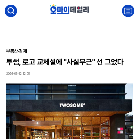
검
색
주
요
서
비
스
메
뉴
부동산·경제
펼
투썸, 로고 교체설에 "사실무근" 선 그었다
치
기
2026-06-12 12:05