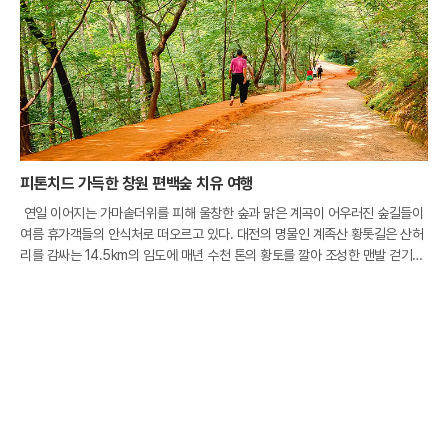
피톤치드 가득한 창원 편백숲 치유 여행
연일 이어지는 가마솥더위를 피해 울창한 숲과 맑은 계곡이 어우러진 숲길들이
여름 휴가객들의 안식처로 떠오르고 있다. 대전의 명물인 계족산 황톳길은 산허
리를 감싸는 14.5km의 임도에 매년 수천 톤의 황토를 깔아 조성한 맨발 걷기의
성지다. 발끝으로 전해지는 황토의 시원한 촉감은 체온을 낮춰줄 뿐만 아니라 혈
액