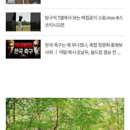
트〉| YTN
방구석 1열에서 보는 매킬로이 스윙.mov #스
코티시오픈
한국 축구는 왜 무너졌나, 축협 청문회·홍명보
사퇴 ｜ 야말·메시·호날두, 월드컵 결승 전 마
지막 토론