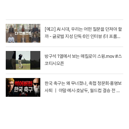
[예고] AI 시대, 우리는 어떤 질문을 던져야 할
까 - 글로벌 지성 단독 6인 인터뷰 〈더 프롬프
트〉| YTN
방구석 1열에서 보는 매킬로이 스윙.mov #스
코티시오픈
한국 축구는 왜 무너졌나, 축협 청문회·홍명보
사퇴 ｜ 야말·메시·호날두, 월드컵 결승 전 마
지막 토론