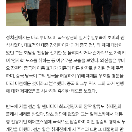
정치권에서는 마코 루비오 미 국무장관의 일거수일투족이 초미의 관
심사였다. 대표적인 대중 강경파이자 과거 중국 정부의 제재 대상이
었던 그는 회담장 천장을 신기한 듯 올려다보거나 손가락으로 가리키
며 '엄지척' 포즈를 취하는 등 여유로운 모습을 보였다. 외신들은 루비
오 장관의 중국어 이름 표기가 기존과 다른 한자로 변경된 점에 주목
하며, 중국 당국이 그의 입국을 허용하기 위해 제재를 우회할 명분을
미리 마련해둔 것이라고 분석했다. 중국 외교부 역시 그의 과거 언행
에 대한 제재였음을 시사하며 유연한 태도를 보였다.
반도체 거물 젠슨 황 엔비디아 최고경영자의 깜짝 합류도 취재진의
플래시 세례를 받았다. 당초 명단에 없었던 그는 알래스카에서 대통
령 전용기인 에어포스원에 극적으로 탑승하며 이번 방중의 경제적 무
게감을 더했다. 젠슨 황은 취재진에게 시 주석과 트럼프 대통령의 만