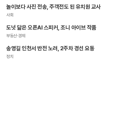
놀이보다 사진 전송, 주객전도 된 유치원 교사
사회
도넛 닮은 오픈AI 스피커, 조니 아이브 작품
부동산·경제
송영길 인천서 반전 노려, 2주차 경선 요동
정치