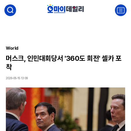
검
색
주
요
서
비
스
메
뉴
World
펼
머스크, 인민대회당서 '360도 회전' 셀카 포
치
기
착
2026-05-15 13:09