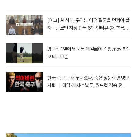
[예고] AI 시대, 우리는 어떤 질문을 던져야 할
까 - 글로벌 지성 단독 6인 인터뷰 〈더 프롬프
트〉| YTN
방구석 1열에서 보는 매킬로이 스윙.mov #스
코티시오픈
한국 축구는 왜 무너졌나, 축협 청문회·홍명보
사퇴 ｜ 야말·메시·호날두, 월드컵 결승 전 마
지막 토론