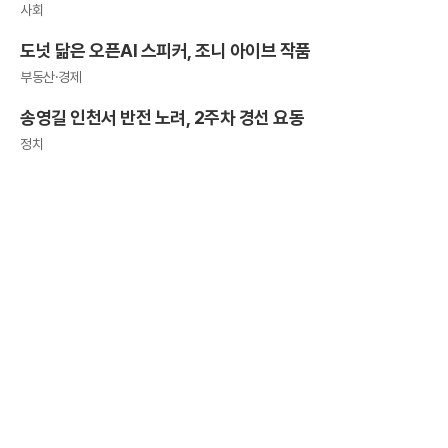
사회
도넛 닮은 오픈AI 스피커, 조니 아이브 작품
부동산·경제
송영길 인천서 반전 노려, 2주차 경선 요동
정치