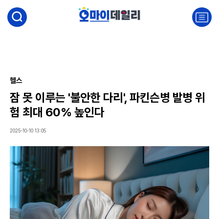
검
색
주
요
서
비
스
메
뉴
헬스
펼
잠 못 이루는 '불안한 다리', 파킨슨병 발병 위
치
기
험 최대 60% 높인다
2025-10-10 13:05