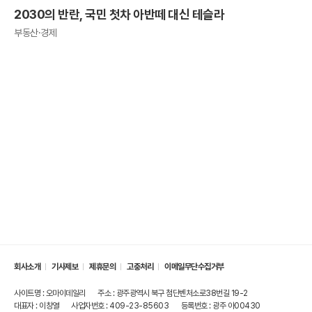
2030의 반란, 국민 첫차 아반떼 대신 테슬라
부동산·경제
회사소개
기사제보
제휴문의
고충처리
이메일무단수집거부
사이트명 : 오마이데일리
주소 : 광주광역시 북구 첨단벤처소로38번길 19-2
대표자 : 이창열
사업자번호 : 409-23-85603
등록번호 : 광주 아00430