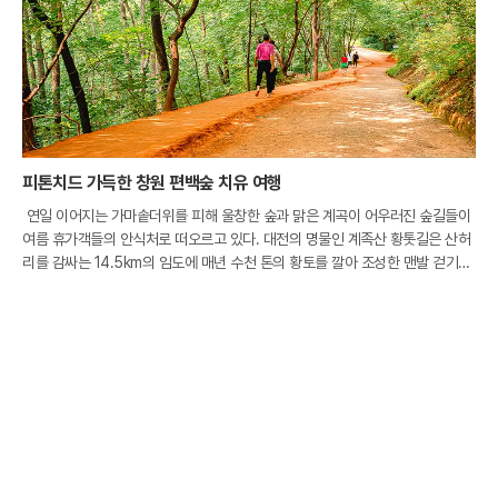
피톤치드 가득한 창원 편백숲 치유 여행
연일 이어지는 가마솥더위를 피해 울창한 숲과 맑은 계곡이 어우러진 숲길들이
여름 휴가객들의 안식처로 떠오르고 있다. 대전의 명물인 계족산 황톳길은 산허
리를 감싸는 14.5km의 임도에 매년 수천 톤의 황토를 깔아 조성한 맨발 걷기의
성지다. 발끝으로 전해지는 황토의 시원한 촉감은 체온을 낮춰줄 뿐만 아니라 혈
액