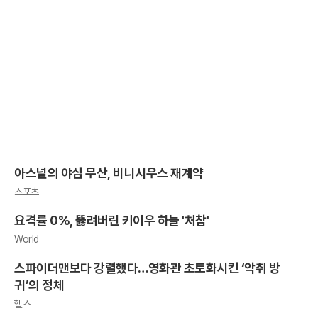
아스널의 야심 무산, 비니시우스 재계약
스포츠
요격률 0%, 뚫려버린 키이우 하늘 '처참'
World
스파이더맨보다 강렬했다…영화관 초토화시킨 ‘악취 방
귀’의 정체
헬스