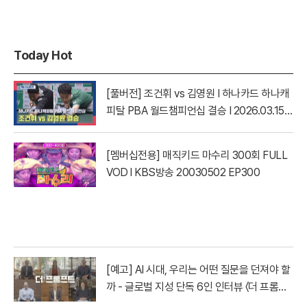
Today Hot
[풀버전] 조건휘 vs 김영원 I 하나카드 하나캐
피탈 PBA 월드챔피언십 결승 I 2026.03.15
방송
[멤버십전용] 매직키드 마수리 300회 FULL
VOD l KBS방송 20030502 EP300
[예고] AI 시대, 우리는 어떤 질문을 던져야 할
까 - 글로벌 지성 단독 6인 인터뷰 〈더 프롬프
트〉| YTN