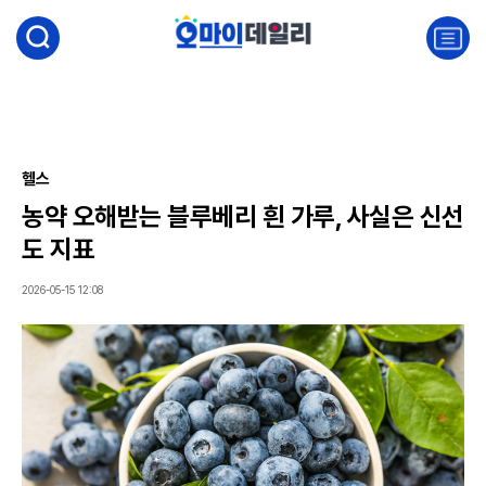
검
색
주
요
서
비
스
메
뉴
헬스
펼
농약 오해받는 블루베리 흰 가루, 사실은 신선
치
기
도 지표
2026-05-15 12:08