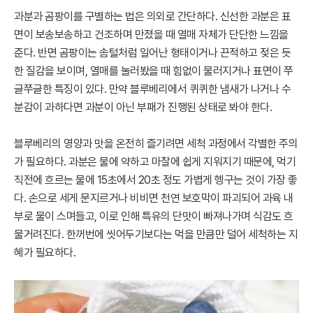
과분과 곰팡이를 구별하는 법은 의외로 간단하다. 신선한 과분은 표
면이 보송보송하고 건조하며 만졌을 때 열매 자체가 단단한 느낌을
준다. 반면 곰팡이는 솜털처럼 일어난 형태이거나 끈적하고 젖은 듯
한 질감을 보이며, 열매를 눌러봤을 때 힘없이 물러지거나 표면이 쭈
글쭈글한 특징이 있다. 만약 블루베리에서 퀴퀴한 냄새가 나거나 수
분감이 과하다면 과분이 아닌 부패가 진행된 상태로 봐야 한다.
블루베리의 영양과 맛을 온전히 즐기려면 세척 과정에서 각별한 주의
가 필요하다. 과분은 물에 약하고 마찰에 쉽게 지워지기 때문에, 먹기
직전에 흐르는 물에 15초에서 20초 정도 가볍게 헹구는 것이 가장 좋
다. 손으로 세게 문지르거나 비비면 천연 보호막이 파괴되어 과육 내
부로 물이 스며들고, 이로 인해 특유의 단맛이 빠져나가며 식감도 흐
물거려진다. 한꺼번에 씻어두기보다는 먹을 만큼만 덜어 세척하는 지
혜가 필요하다.