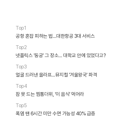
Top1
공항 혼잡 피하는 법…대한항공 3대 서비스
Top2
넷플릭스 '동궁' 그 장소… 대학교 안에 있었다고?
Top3
얼굴 드러낸 올라프…뮤지컬 '겨울왕국' 파격
Top4
잠 못 드는 찜통더위, '이 음식' 먹어라
Top5
폭염 땐 6시간 미만 수면 가능성 40% 급증