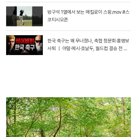
방구석 1열에서 보는 매킬로이 스윙.mov #스
코티시오픈
한국 축구는 왜 무너졌나, 축협 청문회·홍명보
사퇴 ｜ 야말·메시·호날두, 월드컵 결승 전 마
지막 토론