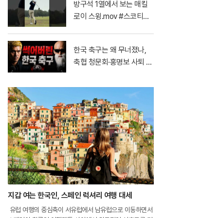
방구석 1열에서 보는 매킬
로이 스윙.mov #스코티시
오픈
한국 축구는 왜 무너졌나,
축협 청문회·홍명보 사퇴 ｜
야말·메시·호날두, 월드컵
결승 전 마지막 토론
지갑 여는 한국인, 스페인 럭셔리 여행 대세
유럽 여행의 중심축이 서유럽에서 남유럽으로 이동하면서