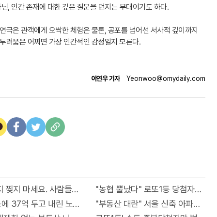
아닌, 인간 존재에 대한 깊은 질문을 던지는 무대이기도 하다.
 연극은 관객에게 오싹한 체험은 물론, 공포를 넘어선 서사적 깊이까지
 두려움은 어쩌면 가장 인간적인 감정일지 모른다.
이연우 기자
Yeonwoo@omydaily.com
목" 바
 찢지 마세요. 사람들이 모르는 3가지!!
"농협 뿔났다" 로또1등 당첨자폭주..
이..!
 37억 두고 내린 노인 정체 알고보니..!
"부동산 대란" 서울 신축 아파트가 "