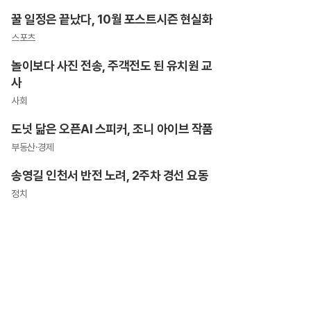
꿀 일정은 끝났다, 10월 포스트시즌 현실화
스포츠
놀이보다 사진 전송, 주객전도 된 유치원 교
사
사회
도넛 닮은 오픈AI 스피커, 조니 아이브 작품
부동산·경제
송영길 인천서 반전 노려, 2주차 경선 요동
정치