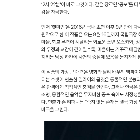
‘2시 22분’이 바로 그것이다. 같은 장르인 ‘공포’를
감을 자극한다.
먼저 ‘렛미인’은 2016년 국내 초연 이후 9년 만에
원작으로 한 이 작품은 오는 8월 16일까지 국립극장
마을. 학교 폭력에 시달리는 외로운 소년 오스카와, 
의 우정과 교감이 깊어질수록, 마을에는 거꾸로 매달린
지키는 남성 하칸이 사건의 중심에 있음을 눈치채게 
이 작품의 가장 큰 매력은 영화와 달리 배우의 뱀파이
티븐 호겟이 연출한 일라이의 몸짓은 동물적인 본능과
은 관객에게 직접적인 충격을 안긴다. 그러나 연극은 단
조명, 몽환적인 음악은 무자비한 공포 속에도 서정성
다. 연출가 존 티파니는 “죽지 않는 존재는 결국 가장
비극을 그린다.