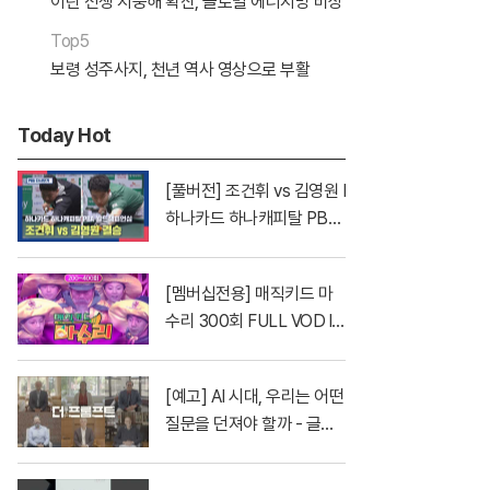
이란 전쟁 지중해 확산, 글로벌 에너지망 비상
Top5
보령 성주사지, 천년 역사 영상으로 부활
Today Hot
[풀버전] 조건휘 vs 김영원 I
하나카드 하나캐피탈 PBA
월드챔피언십 결승 I 2026.
03.15 방송
[멤버십전용] 매직키드 마
수리 300회 FULL VOD l K
BS방송 20030502 EP30
0
[예고] AI 시대, 우리는 어떤
질문을 던져야 할까 - 글로
벌 지성 단독 6인 인터뷰
〈더 프롬프트〉| YTN