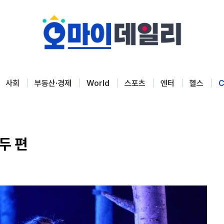
사회
부동산·경제
World
스포츠
엔터
헬스
C
두 편