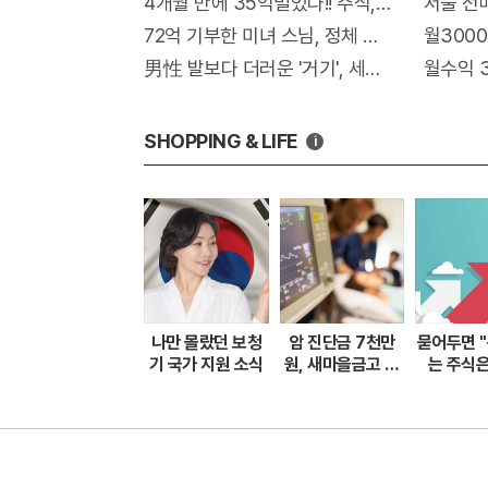
4개월 만에 35억벌었다!! 주식, 순매도 1위종목.
서울 전
72억 기부한 미녀 스님, 정체 알고보니..충격!
월3000
男性 발보다 더러운 '거기', 세균지수 확인해보니
월수익 
SHOPPING & LIFE
i
나만 몰랐던 보청
암 진단금 7천만
묻어두면 
기 국가 지원 소식
원, 새마을금고 암
는 주식은
보험 출시
게'하면 