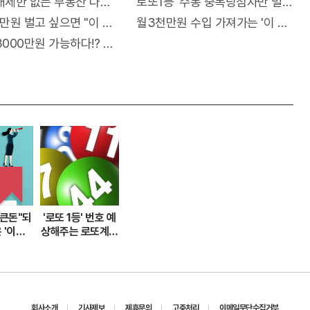
.."충격"
매제한 없는 부동산 나왔다!
로또1등' 수동 중복당첨자만 벌써 19
만원 벌고 싶으면 "이 자격증"만 따면 된다.
월3천만원 수입 가져가는 '이 자격증'
..충격!
3000만원 가능하다!? 고수입 올리는 이 "자격증"에 몰리는 이유
"큰돈"되
'로또 1등' 번호 예
 '이렇
상해주는 로또계산
된다.
기 화제!
회사소개
기사제보
제휴문의
고충처리
이메일무단수집거부