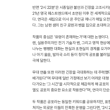
반면 ‘2시 22분’은 시종일관 불안과 긴장을 고조시
21년 영국 웨스트엔드에서 초연된 이후 전 세계적으로
다. 연극은 새집으로 이사 온 주인공 제니가 매일 오
다. 그는 남편 샘의 친구 로렌과 벤을 집으로 초대하
작품의 중심은 ‘유령이 존재하는가’에 대한 논쟁이다.
렌, 실용주의자인 전기 기술자 벤, 그리고 영적 현상
나누는 팽팽한 대화는 현실과 초현실의 경계를 오가며
나 아기 울음, 발자국 소리 등이 청각적 공포를 불러
극에 달한다.
무대 연출 또한 이러한 긴장을 극대화하는 데 주력했다
배가된다”며 무대에 일반 가정에선 보기 어려운 대형
다가오는 ‘그 시간’을 시각적으로 체감하게 해 공포의
열도 공포의 중요한 요소로 작용한다”며, 연극이 단순
두 작품은 공포라는 동일한 키워드를 공유하지만, 표현 
쳐지는 외로운 이들의 잔혹한 운명을 그린다면, ‘2시