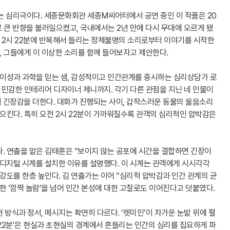
키는 심리극이다. 세종문화회관 세종M씨어터에서 공연 중인 이 작품은 20
 큰 반향을 불러일으켰고, 국내에서는 2년 만에 다시 무대에 오르게 됐
전 2시 22분에 반복해서 들리는 정체불명의 소리로부터 이야기를 시작한
고, 그들에게 이 이상한 소리를 함께 들어보자고 제안한다.
 이성과 과학을 믿는 샘, 감성적이고 인간관계를 중시하는 심리상담가 로
에 민감한 인테리어 디자이너 제니까지. 각기 다른 관점을 지닌 네 인물이
 긴장감을 더한다. 대화가 진행되는 사이, 갑작스러운 동물의 울음소리
일으킨다. 특히 오전 2시 22분이 가까워질수록 관객의 심리적인 압박감은
. 연출을 맡은 김태훈은 “보이지 않는 공포에 시간을 결합하면 긴장이
 디지털 시계를 설치한 이유를 설명했다. 이 시계는 관객에게 시시각각
 강도를 한층 높인다. 김 연출가는 이어 “심리적 압박감과 인간 관계의 균
한 ‘깜짝 놀람’을 넘어 인간 본성에 대한 고찰로도 이어진다고 덧붙였다.
방식과 정서, 메시지는 확연히 다르다. ‘렛미인’이 차가운 눈밭 위에 펼
 22분’은 현실과 초현실의 경계에서 흔들리는 인간의 심리를 집요하게 파