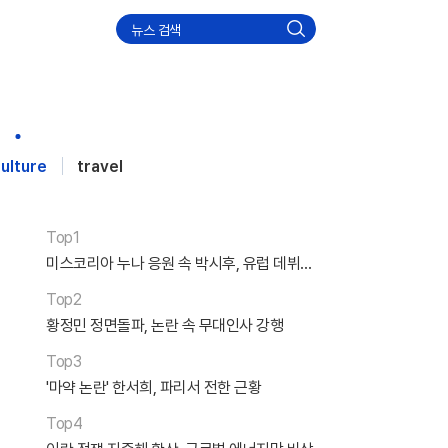
검
색
ulture
travel
Top1
미스코리아 누나 응원 속 박시후, 유럽 데뷔
임박
Top2
황정민 정면돌파, 논란 속 무대인사 강행
Top3
'마약 논란' 한서희, 파리서 전한 근황
Top4