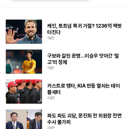
케인, 토트넘 복귀 거절? 1236억 잭팟
터진다
1일전
구보와 갈린 운명…이승우 앗아간 '밀
고'의 정체
1일전
카스트로 맹타, KIA 반등 열쇠는 테이
블세터
2일전
파도 파도 괴담, 문진희 전 위원장 전면
수사 불가피
2일전