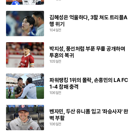
김혜성은 억울하다, 3할 쳐도 트리플A
행 위기
104일전
박지성, 풍선처럼 부푼 무릎 공개하며
투혼의 복귀
105일전
파워랭킹 1위의 몰락, 손흥민의 LA FC
1-4 참패 충격
106일전
벤자민, 두산 유니폼 입고 '좌승사자' 완
벽 부활
106일전