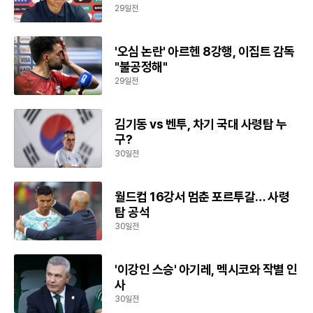
29일전
'오심 논란' 아르헨 8강행, 이집트 감독
"불공정해"
29일전
김기동 vs 벤투, 차기 국대 사령탑 누
구?
30일전
월드컵 16강서 멈춘 포르투갈… 사령
탑 공석
30일전
'이강인 스승' 아기레, 멕시코와 작별 인
사
30일전