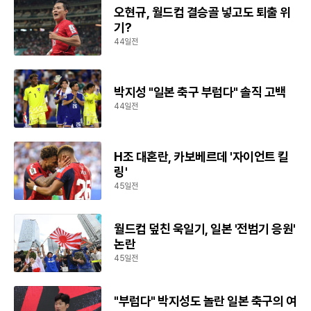
오현규, 월드컵 결승골 넣고도 퇴출 위
기?
44일전
박지성 "일본 축구 부럽다" 솔직 고백
44일전
H조 대혼란, 카보베르데 '자이언트 킬
링'
45일전
월드컵 덮친 욱일기, 일본 '전범기 응원'
논란
45일전
"부럽다" 박지성도 놀란 일본 축구의 여