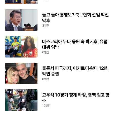
돌고 돌아 홍명보? 축구협회 선임 막전
막후
3일전
미스코리아 누나 응원 속 박시후, 유럽
데뷔 임박
6일전
불륜서 파국까지, 이카르디·완다 12년
악연 종결
8일전
고우석 10경기 징계 확정, 결백 걸고 항
소
10일전