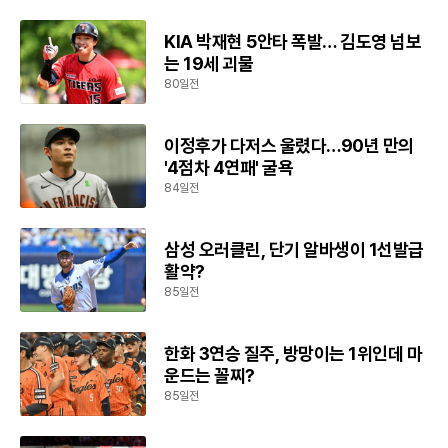
KIA 박재현 5안타 폭발… 김도영 넘보
는 19세 괴물
80일전
이정후가 다저스 울렸다…90년 만의
'4점차 4연패' 굴욕
84일전
삼성 오러클린, 단기 알바생이 1선발급
활약?
85일전
한화 3연승 질주, 방망이는 1위인데 마
운드는 꼴찌?
85일전