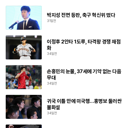
박지성 전면 등판, 축구 혁신위 떴다
31일전
이정후 2안타 1도루, 타격왕 경쟁 재점
화
34일전
손흥민의 눈물, 37세에 기약 없는 다음
무대
34일전
귀국 이틀 만에 미국행…홍명보 둘러싼
불화설
34일전