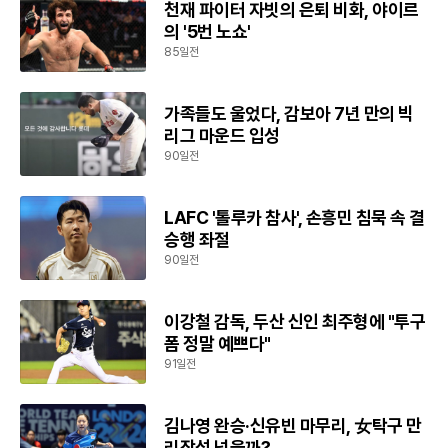
천재 파이터 자빗의 은퇴 비화, 야이르
의 '5번 노쇼'
85일전
가족들도 울었다, 감보아 7년 만의 빅
리그 마운드 입성
90일전
LAFC '톨루카 참사', 손흥민 침묵 속 결
승행 좌절
90일전
이강철 감독, 두산 신인 최주형에 "투구
폼 정말 예쁘다"
91일전
김나영 완승·신유빈 마무리, 女탁구 만
리장성 넘을까?