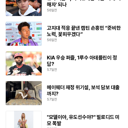
해자' 되나
56일전
고지대 적응 끝낸 캡틴 손흥민 “준비한
노력, 꽃피우겠다”
56일전
KIA 우승 퍼즐, 1루수 아데를린이 정
답?
57일전
메이웨더 재정 위기설, 보석 담보 대출
까지?
57일전
"모델이야, 유도선수야?" 빌로디드 미
모 폭발