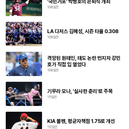
'국민거포' 박병호의 은퇴식 개최
108일전
LA 다저스 김혜성, 시즌 타율 0.308
108일전
격앙된 원태인, 태도 논란 번지자 강민
호가 직접 입 열었다
108일전
기무라 모나, '실사판 춘리'로 주목
111일전
KIA 불펜, 평균자책점 1.75로 개선
112일전