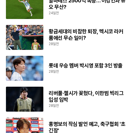
알바레스 2500억 폭등… 이강인과 듀
오 무산?
24일전
황금세대의 비참한 퇴장, 멕시코 라커
룸에선 무슨 일이?
28일전
롯데 우승 멤버 박시영 포함 3인 방출
28일전
리버풀·첼시가 꽂혔다, 이한범 빅리그
입성 임박
28일전
홍명보의 작심 발언 예고, 축구협회 '초
긴장'