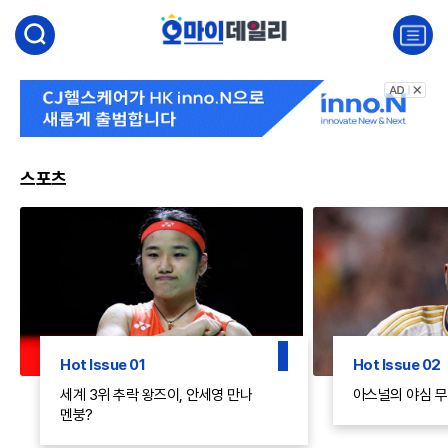
검
색
주
요
서
비
스
메
뉴
펼
스포츠
치
기
Hot Issue 01
Hot Issue 02
세계 3위 추락 왕즈이, 안세영 만나
아스널의 야심 무
멘붕?