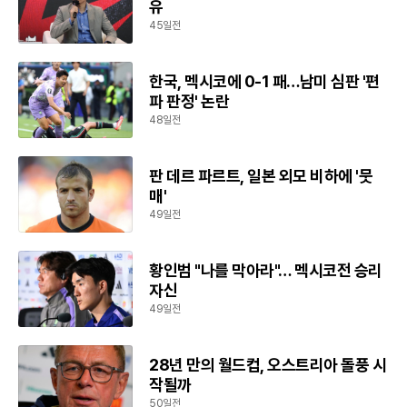
유
45일전
한국, 멕시코에 0-1 패…남미 심판 '편
파 판정' 논란
48일전
판 데르 파르트, 일본 외모 비하에 '뭇
매'
49일전
황인범 "나를 막아라"… 멕시코전 승리
자신
49일전
28년 만의 월드컵, 오스트리아 돌풍 시
작될까
50일전