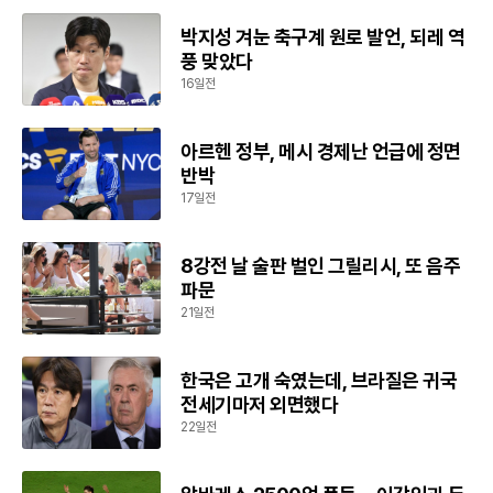
박지성 겨눈 축구계 원로 발언, 되레 역
풍 맞았다
16일전
아르헨 정부, 메시 경제난 언급에 정면
반박
17일전
8강전 날 술판 벌인 그릴리시, 또 음주
파문
21일전
한국은 고개 숙였는데, 브라질은 귀국
전세기마저 외면했다
22일전