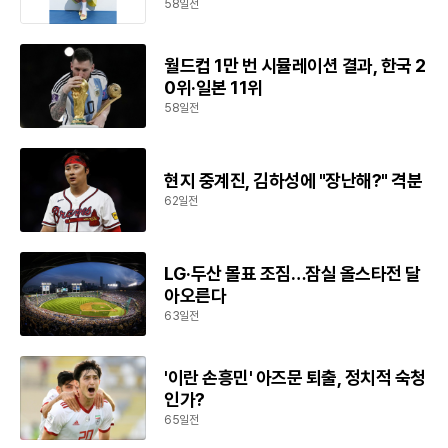
58일전
월드컵 1만 번 시뮬레이션 결과, 한국 2
0위·일본 11위
58일전
현지 중계진, 김하성에 "장난해?" 격분
62일전
LG·두산 몰표 조짐…잠실 올스타전 달
아오른다
63일전
'이란 손흥민' 아즈문 퇴출, 정치적 숙청
인가?
65일전