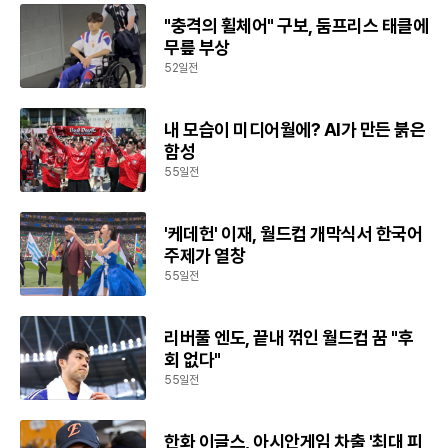
"충격의 휠체어" 구보, 둠프리스 태클에
무릎 부상
52일전
내 모습이 미디어월에? AI가 만든 붉은
함성
55일전
'케데헌' 이재, 월드컵 개막식서 한국어
주제가 열창
55일전
리버풀 엔도, 끝내 꺾인 월드컵 꿈 "후
회 없다"
55일전
한화 이글스, 아시안게임 차출 '최대 피