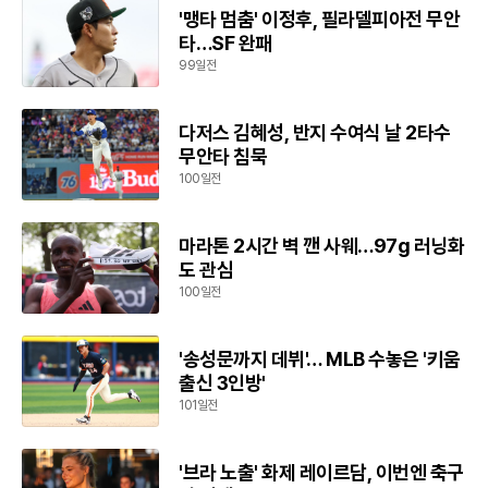
'맹타 멈춤' 이정후, 필라델피아전 무안
타…SF 완패
99일전
다저스 김혜성, 반지 수여식 날 2타수
무안타 침묵
100일전
마라톤 2시간 벽 깬 사웨…97g 러닝화
도 관심
100일전
'송성문까지 데뷔'… MLB 수놓은 '키움
출신 3인방'
101일전
'브라 노출' 화제 레이르담, 이번엔 축구