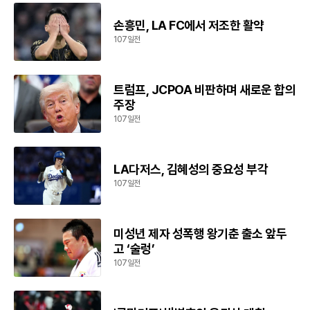
손흥민, LA FC에서 저조한 활약
107일전
트럼프, JCPOA 비판하며 새로운 합의
주장
107일전
LA다저스, 김혜성의 중요성 부각
107일전
미성년 제자 성폭행 왕기춘 출소 앞두
고 ‘술렁’
107일전