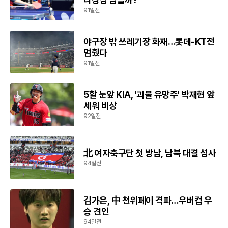
91일전
야구장 밖 쓰레기장 화재…롯데-KT전
멈췄다
91일전
5할 눈앞 KIA, '괴물 유망주' 박재현 앞
세워 비상
92일전
北 여자축구단 첫 방남, 남북 대결 성사
94일전
김가은, 中 천위페이 격파…우버컵 우
승 견인
94일전