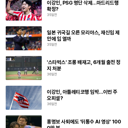
이강인, PSG 명단 삭제…마드리드행
확정?
35일전
일본 귀국길 오른 모리야스, 재신임 제
안에 입 열까
35일전
'스타벅스' 조롱 배재고, 6개월 출전 정
지 처분
36일전
이강인, 아틀레티코행 임박…이번 주
오피셜?
36일전
홍명보 사퇴에도 '뒤통수 AI 영상' 100
0만 뷰