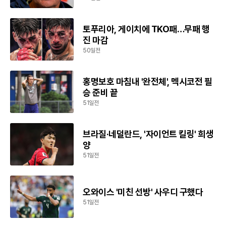
토푸리아, 게이치에 TKO패…무패 행
진 마감
50일전
홍명보호 마침내 '완전체', 멕시코전 필
승 준비 끝
51일전
브라질·네덜란드, '자이언트 킬링' 희생
양
51일전
오와이스 '미친 선방' 사우디 구했다
51일전