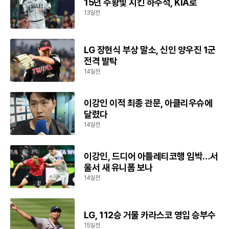
15년 주황빛 지킨 하주석, KIA로
13일전
LG 장현식 부상 말소, 신인 양우진 1군
전격 발탁
14일전
이강인 이적 최종 관문, 아클리우슈에
달렸다
14일전
이강인, 드디어 아틀레티코행 임박…서
울서 새 유니폼 보나
14일전
LG, 112승 거물 카라스코 영입 승부수
15일전