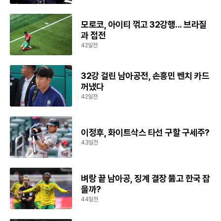
모로코, 아이티 꺾고 32강행... 브라질
과 접전
42일전
32강 걸린 남아공전, 손흥민 벤치 카드
꺼냈다
42일전
이정후, 화이트삭스 타선 구할 구세주?
43일전
벼랑 끝 남아공, 징계 결장 뚫고 한국 잡
을까?
44일전