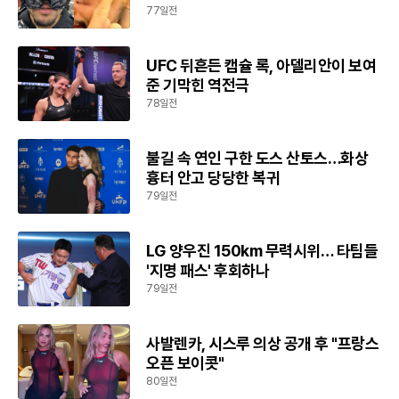
77일전
UFC 뒤흔든 캡슐 록, 아델리안이 보여
준 기막힌 역전극
78일전
불길 속 연인 구한 도스 산토스…화상
흉터 안고 당당한 복귀
79일전
LG 양우진 150km 무력시위… 타팀들
'지명 패스' 후회하나
79일전
사발렌카, 시스루 의상 공개 후 "프랑스
오픈 보이콧"
80일전