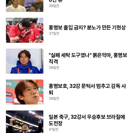
36일전
홍명보 출입 금지? 분노가 만든 기현상
37일전
"실패 세탁 도구였나" 붉은악마, 홍명보
직격
38일전
홍명보호, 32강 문턱서 멈추고 감독 사
퇴
38일전
일본 축구, 32강서 우승후보 브라질에
도전장
41일전