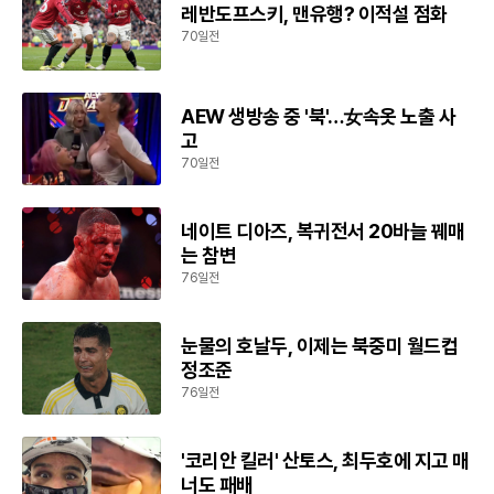
레반도프스키, 맨유행? 이적설 점화
70일전
AEW 생방송 중 '북'…女속옷 노출 사
고
70일전
네이트 디아즈, 복귀전서 20바늘 꿰매
는 참변
76일전
눈물의 호날두, 이제는 북중미 월드컵
정조준
76일전
'코리안 킬러' 산토스, 최두호에 지고 매
너도 패배