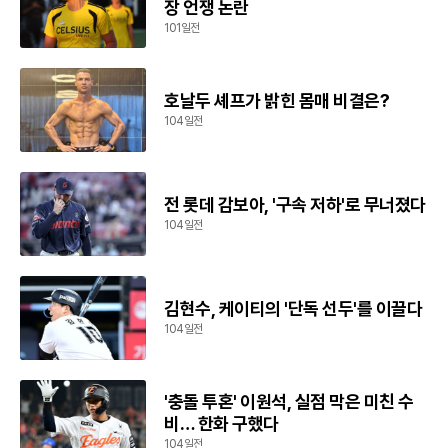
장 언쟁 논란
101일전
호날두 셰프가 밝힌 몸매 비결은?
104일전
전 롯데 감보아, '구속 저하'로 무너졌다
104일전
김현수, 케이티의 '단독 선두'를 이끌다
104일전
'충돌 투혼' 이원석, 실점 막은 미친 수
비… 한화 구했다
104일전