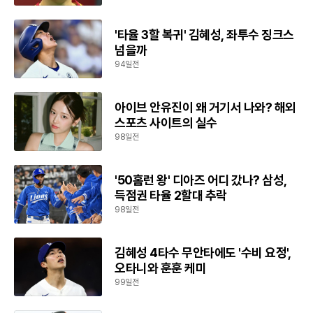
'타율 3할 복귀' 김혜성, 좌투수 징크스
넘을까
94일전
아이브 안유진이 왜 거기서 나와? 해외
스포츠 사이트의 실수
98일전
'50홈런 왕' 디아즈 어디 갔나? 삼성,
득점권 타율 2할대 추락
98일전
김혜성 4타수 무안타에도 '수비 요정',
오타니와 훈훈 케미
99일전