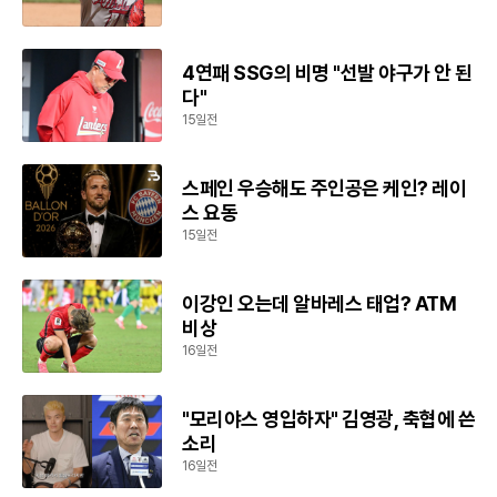
4연패 SSG의 비명 "선발 야구가 안 된
다"
15일전
스페인 우승해도 주인공은 케인? 레이
스 요동
15일전
이강인 오는데 알바레스 태업? ATM
비상
16일전
"모리야스 영입하자" 김영광, 축협에 쓴
소리
16일전