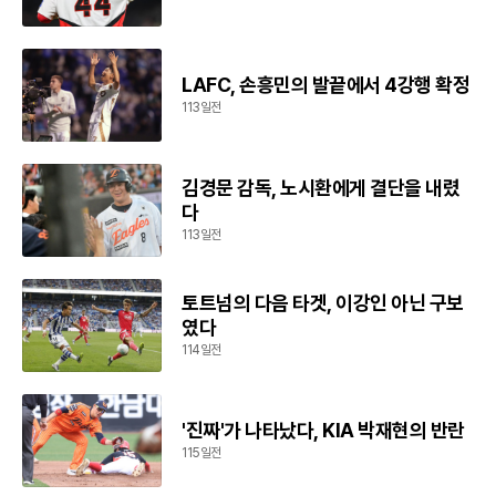
LAFC, 손흥민의 발끝에서 4강행 확정
113일전
김경문 감독, 노시환에게 결단을 내렸
다
113일전
토트넘의 다음 타겟, 이강인 아닌 구보
였다
114일전
'진짜'가 나타났다, KIA 박재현의 반란
115일전