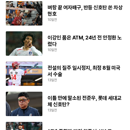
벼랑 끝 여자배구, 반등 신호탄 쏜 차상
현호
10일전
이강인 품은 ATM, 24년 전 안정환 노
렸다
10일전
전설의 질주 일시정지, 최정 8월 미국
서 수술
13일전
이틀 만에 말소된 전준우, 롯데 세대교
체 신호탄?
13일전