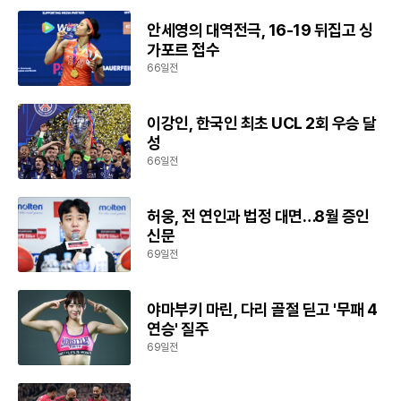
안세영의 대역전극, 16-19 뒤집고 싱
가포르 접수
66일전
이강인, 한국인 최초 UCL 2회 우승 달
성
66일전
허웅, 전 연인과 법정 대면…8월 증인
신문
69일전
야마부키 마린, 다리 골절 딛고 '무패 4
연승' 질주
69일전